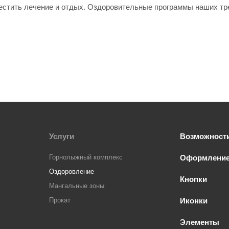
стить лечение и отдых. Оздоровительные программы наших тре
Услуги
Возможност
Горнолыжный комплекс
Оформлени
Оздоровление
Кнопки
Мангальные зоны
Прокат
Иконки
Элементы