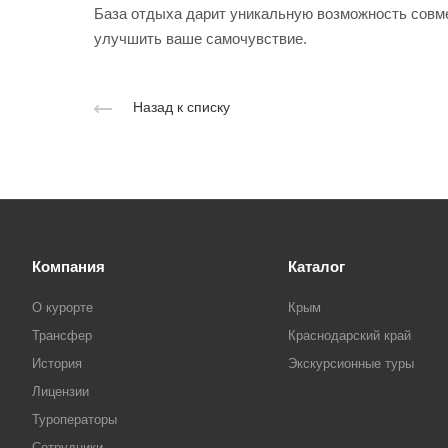
База отдыха дарит уникальную возможность совме
улучшить ваше самочувствие.
Назад к списку
Компания
Каталог
О курорте
Крым
Трансфер
Краснодарский край
История
Экскурсионные туры
Лицензии
Туроператоры
Сотрудники